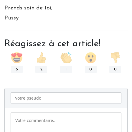
Prends soin de toi,
Pussy
Réagissez à cet article!
6
2
1
0
0